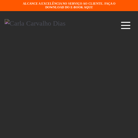
ALCANCE A EXCELÊNCIA NO SERVIÇO AO CLIENTE. FAÇA O
DOWNLOAD DO E-BOOK AQUI!