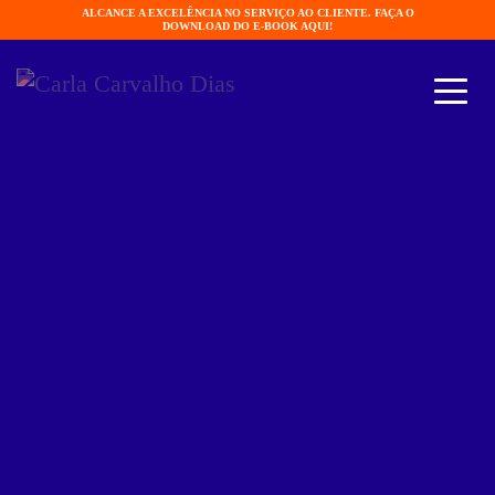
ALCANCE A EXCELÊNCIA NO SERVIÇO AO CLIENTE. FAÇA O
DOWNLOAD DO E-BOOK AQUI!