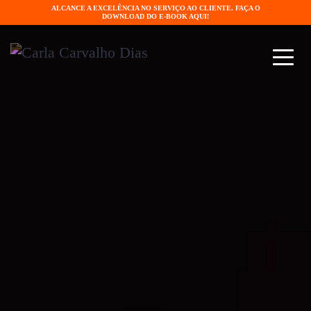
ALCANCE A EXCELÊNCIA NO SERVIÇO AO CLIENTE. FAÇA O
DOWNLOAD DO E-BOOK AQUI!