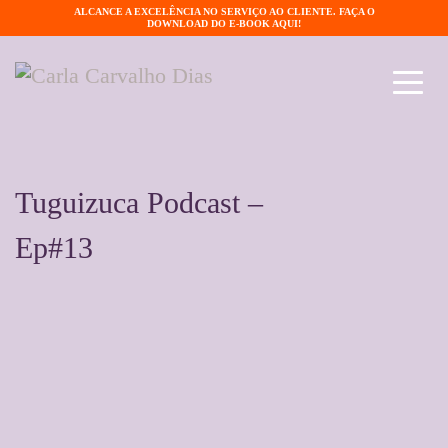
ALCANCE A EXCELÊNCIA NO SERVIÇO AO CLIENTE. FAÇA O
DOWNLOAD DO E-BOOK AQUI!
Tuguizuca Podcast –
Ep#13