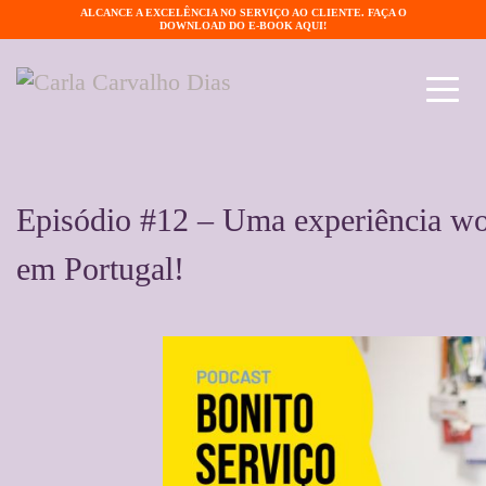
ALCANCE A EXCELÊNCIA NO SERVIÇO AO CLIENTE. FAÇA O
DOWNLOAD DO E-BOOK AQUI!
Episódio #12 – Uma experiência wo
em Portugal!