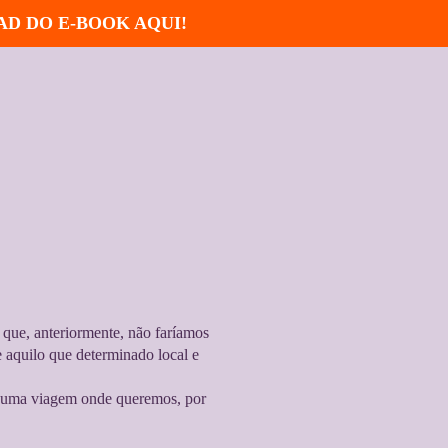
AD DO E-BOOK AQUI!
 que, anteriormente, não faríamos
e aquilo que determinado local e
l numa viagem onde queremos, por