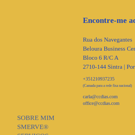
Encontre-me aq
Rua dos Navegantes
Beloura Business Cen
Bloco 6 R/C A
2710-144 Sintra | Por
+351210937235
(Camada para a rede fixa nacional)
carla@ccdias.com
office@ccdias.com
SOBRE MIM
SMERVE®