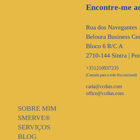
Encontre-me aq
Rua dos Navegantes
Beloura Business Cen
Bloco 6 R/C A
2710-144 Sintra | Por
+351210937235
(Camada para a rede fixa nacional)
carla@ccdias.com
office@ccdias.com
SOBRE MIM
SMERVE®
SERVIÇOS
BLOG